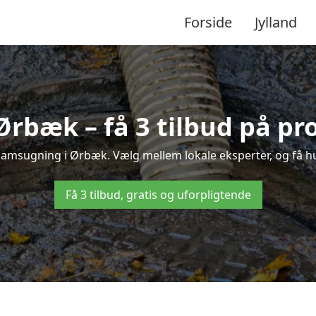
Forside
Jylland
rbæk – få 3 tilbud på pr
lamsugning i Ørbæk. Vælg mellem lokale eksperter, og få hurt
Få 3 tilbud, gratis og uforpligtende