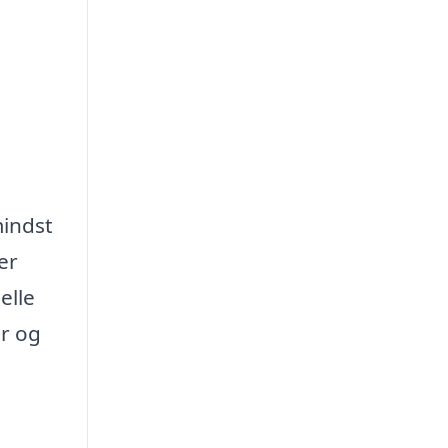
mindst
er
elle
er og