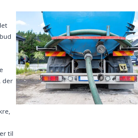
det
lbud
e
, der
kre,
r til