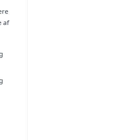
ere
 af
g
g