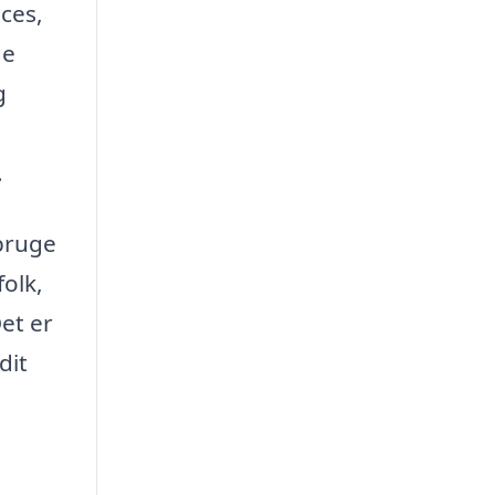
ces,
de
g
.
 bruge
folk,
et er
dit