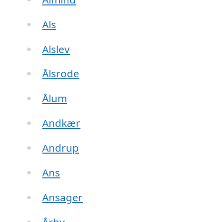
Als
Alslev
Ålsrode
Ålum
Andkær
Andrup
Ans
Ansager
Årby