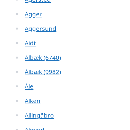
Agger
Aggersund
Aidt
Ålbæk (6740)
Ålbæk (9982)
Åle
Alken
Allingåbro
Almind