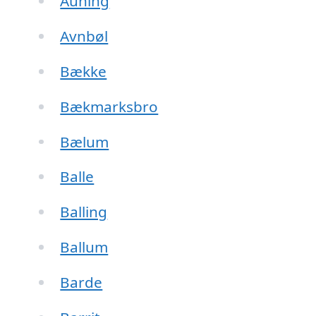
Auning
Avnbøl
Bække
Bækmarksbro
Bælum
Balle
Balling
Ballum
Barde