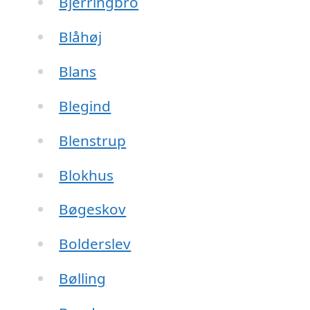
Bjerringbro
Blåhøj
Blans
Blegind
Blenstrup
Blokhus
Bøgeskov
Bolderslev
Bølling