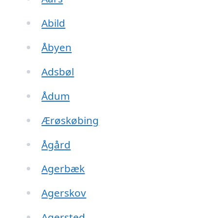
Abild
Åbyen
Adsbøl
Ådum
Ærøskøbing
Ågård
Agerbæk
Agerskov
Agersted