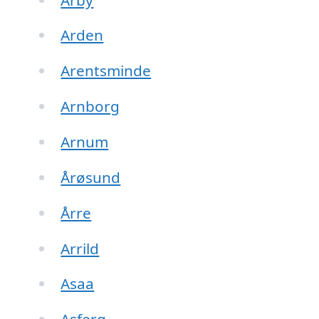
Arden
Arentsminde
Arnborg
Arnum
Årøsund
Årre
Arrild
Asaa