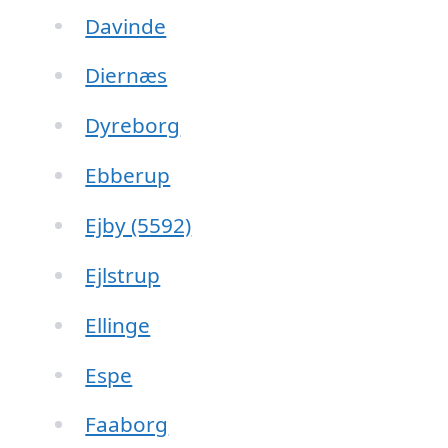
Davinde
Diernæs
Dyreborg
Ebberup
Ejby (5592)
Ejlstrup
Ellinge
Espe
Faaborg