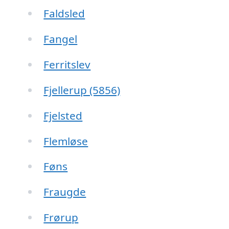
Faldsled
Fangel
Ferritslev
Fjellerup (5856)
Fjelsted
Flemløse
Føns
Fraugde
Frørup