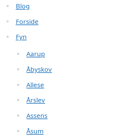
Blog
Forside
Fyn
Aarup
Åbyskov
Allese
Årslev
Assens
Åsum