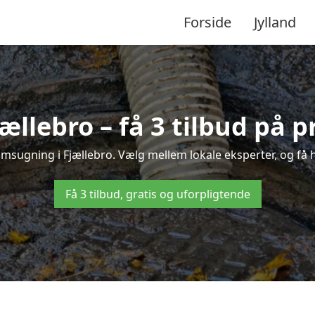
Forside
Jylland
ællebro – få 3 tilbud på p
amsugning i Fjællebro. Vælg mellem lokale eksperter, og få hur
Få 3 tilbud, gratis og uforpligtende