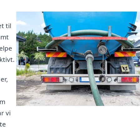
 til
emt
jælpe
tivt.
er,
om
r vi
tte