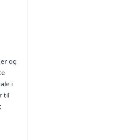
mer og
te
ale i
 til
t