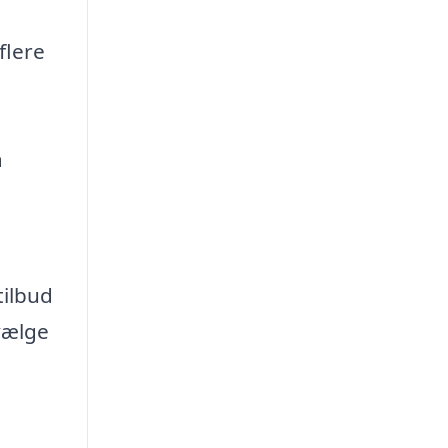
flere
å
tilbud
 vælge