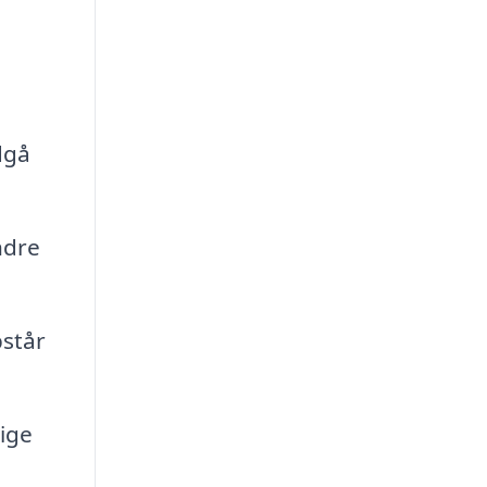
d
dgå
ndre
pstår
ige