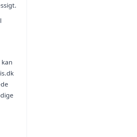
ssigt.
l
d kan
is.dk
ede
ndige