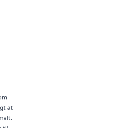
,
dom
gt at
malt.
til