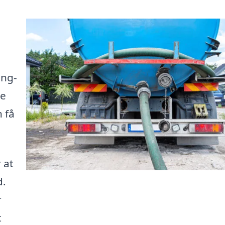
ing-
te
n få
 at
d.
r
t