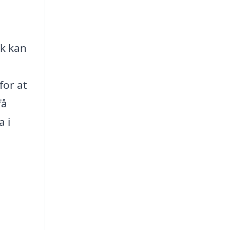
dk kan
for at
få
a i