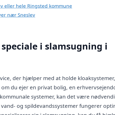
ev eller hele Ringsted kommune
byer nær Sneslev
speciale i slamsugning i
rvice, der hjælper med at holde kloaksystemer
 om du ejer en privat bolig, en erhvervsejen
 af kommunale systemer, kan det være nødvendi
lle vand- og spildevandssystemer fungerer opti
pecialiserer sig i slamsugning, kan du få hjælp 