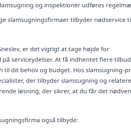
t slamsugning og inspektioner udføres regelmæ
e slamsugningsfirmaer tilbyder nødservice ti
neslev, er det vigtigt at tage højde for
på serviceydelser. At få indhentet flere tilbu
h til dit behov og budget. Hos slamsugning-pr
ecialister, der tilbyder slamsugning og relater
rende løsning, der sikrer, at du får det nødve
sugningsfirma også tilbyde: