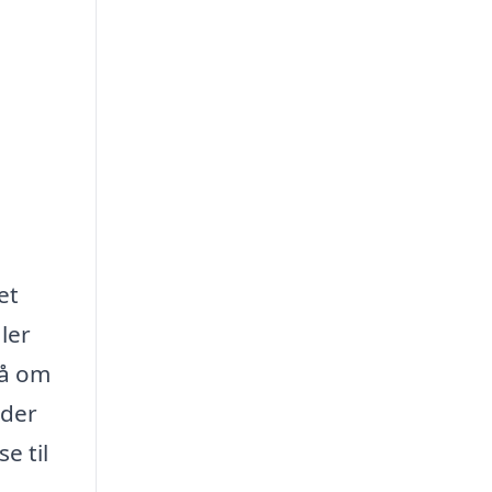
et
ler
så om
 der
e til