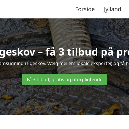
Forside
Jylland
eskov – få 3 tilbud på p
amsugning i Egeskov. Vælg mellem lokale eksperter, og få hur
Få 3 tilbud, gratis og uforpligtende