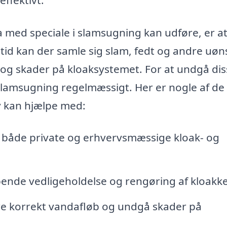
med speciale i slamsugning kan udføre, er a
 tid kan der samle sig slam, fedt og andre uø
r og skader på kloaksystemet. For at undgå di
 slamsugning regelmæssigt. Her er nogle af de
v kan hjælpe med:
fra både private og erhvervsmæssige kloak- og
bende vedligeholdelse og rengøring af kloakke
ikre korrekt vandafløb og undgå skader på