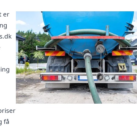
t er
ing
s.dk
e
ning
priser
g få