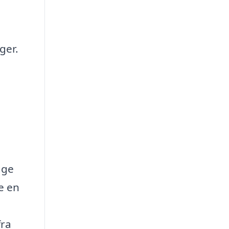
ger.
gge
e en
fra