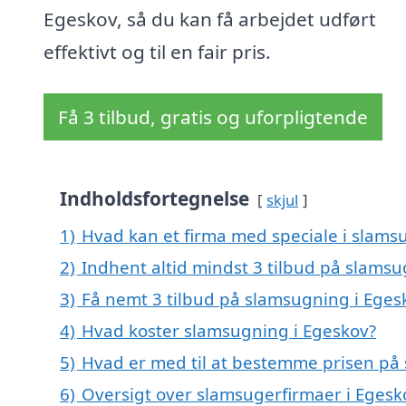
Egeskov, så du kan få arbejdet udført
effektivt og til en fair pris.
Få 3 tilbud, gratis og uforpligtende
Indholdsfortegnelse
skjul
1)
Hvad kan et firma med speciale i slams
2)
Indhent altid mindst 3 tilbud på slamsu
3)
Få nemt 3 tilbud på slamsugning i Eges
4)
Hvad koster slamsugning i Egeskov?
5)
Hvad er med til at bestemme prisen på
6)
Oversigt over slamsugerfirmaer i Egesk