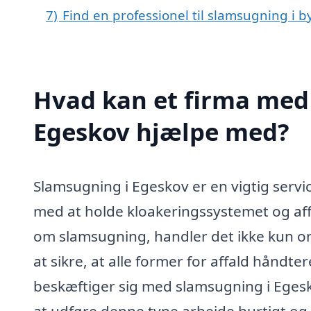
7)
Find en professionel til slamsugning i 
Hvad kan et firma med 
Egeskov hjælpe med?
Slamsugning i Egeskov er en vigtig servi
med at holde kloakeringssystemet og aff
om slamsugning, handler det ikke kun o
at sikre, at alle former for affald håndter
beskæftiger sig med slamsugning i Egesk
at udføre denne type arbejde hurtigt og e