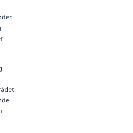
oder.
g
er
g
rådet
inde
i