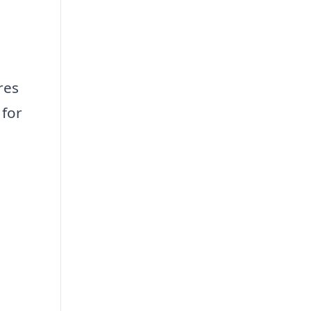
res
 for