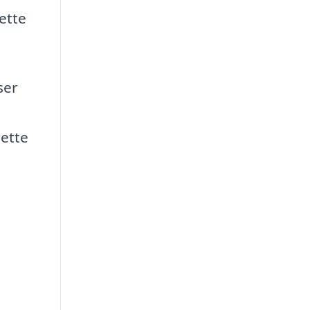
ette
ser
rette