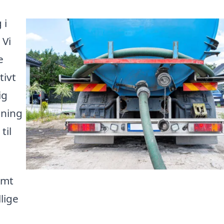
 i
 Vi
e
tivt
ig
sning
til
emt
llige