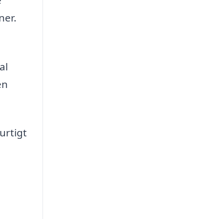
ner.
al
en
urtigt