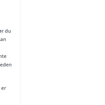
ør du
kan
nte
gheden
 er