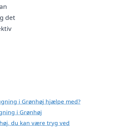
kan
ag det
ktiv
ugning i Grønhøj hjælpe med?
gning i Grønhøj
høj, du kan være tryg ved