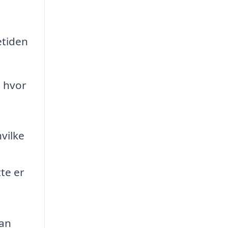
etiden
g hvor
vilke
te er
kan