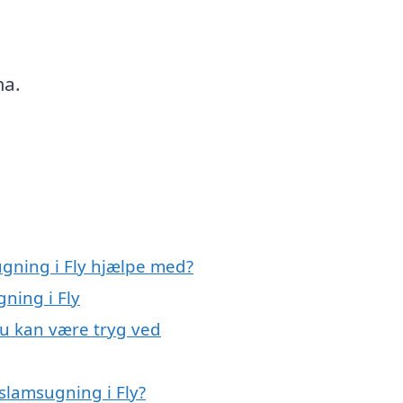
ma.
ugning i Fly hjælpe med?
ning i Fly
du kan være tryg ved
slamsugning i Fly?