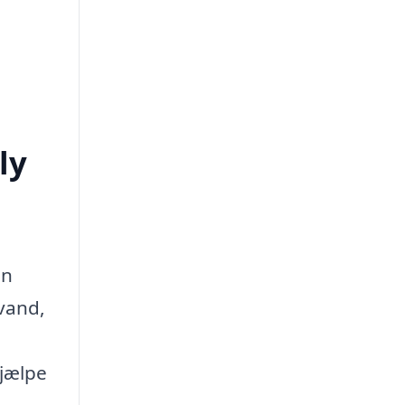
ly
an
vand,
hjælpe