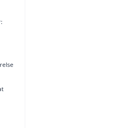
:
relse
at