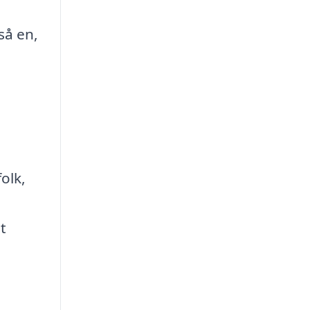
så en,
olk,
t