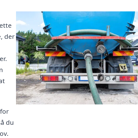
ette
, der
er.
m
at
for
så du
ov.