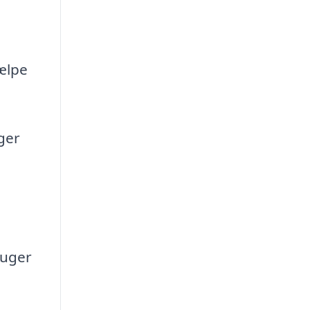
jælpe
ger
suger