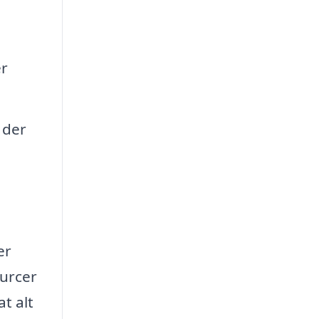
er
 der
er
ourcer
t alt