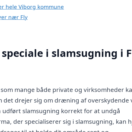
ller hele Viborg kommune
yer nær Fly
speciale i slamsugning i F
ce, som mange både private og virksomheder k
m det drejer sig om dræning af overskydende 
 få udført slamsugning korrekt for at undgå
rma, der specialiserer sig i slamsugning, kan 
drager til at holde dit område rent og