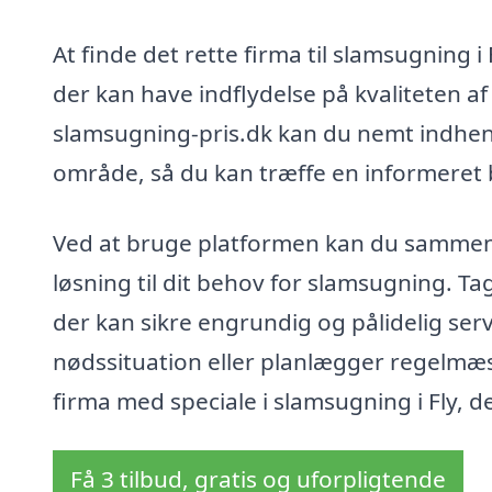
At finde det rette firma til slamsugning i
der kan have indflydelse på kvaliteten af
slamsugning-pris.dk kan du nemt indhente 
område, så du kan træffe en informeret 
Ved at bruge platformen kan du sammenli
løsning til dit behov for slamsugning. Tag
der kan sikre engrundig og pålidelig ser
nødssituation eller planlægger regelmæs
firma med speciale i slamsugning i Fly, d
Få 3 tilbud, gratis og uforpligtende