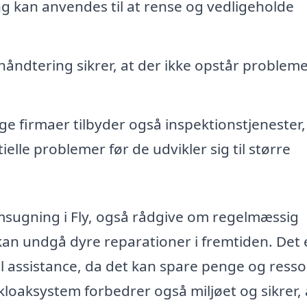
 kan anvendes til at rense og vedligeholde
shåndtering sikrer, at der ikke opstår problem
 firmaer tilbyder også inspektionstjenester,
elle problemer før de udvikler sig til større
amsugning i Fly, også rådgive om regelmæssig
kan undgå dyre reparationer i fremtiden. Det 
el assistance, da det kan spare penge og ress
kloaksystem forbedrer også miljøet og sikrer, a