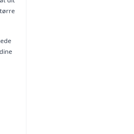
større
kede
 dine