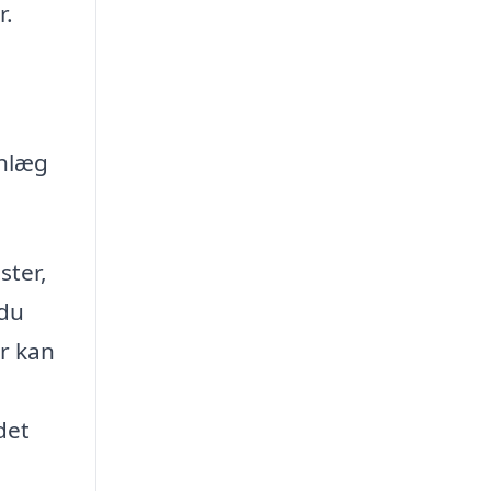
r.
anlæg
ster,
 du
er kan
det