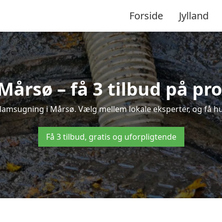
Forside
Jylland
årsø – få 3 tilbud på pr
lamsugning i Mårsø. Vælg mellem lokale eksperter, og få hurt
Få 3 tilbud, gratis og uforpligtende