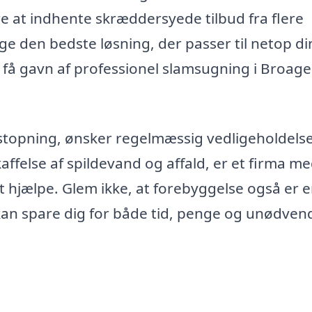
e at indhente skræddersyede tilbud fra flere
lge den bedste løsning, der passer til netop di
få gavn af professionel slamsugning i Broager
lstopning, ønsker regelmæssig vedligeholdelse
kaffelse af spildevand og affald, er et firma m
 at hjælpe. Glem ikke, at forebyggelse også er 
an spare dig for både tid, penge og unødven