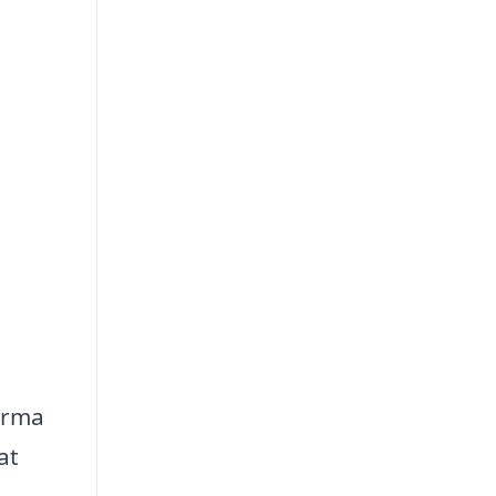
firma
at