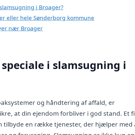
 slamsugning i Broager?
ger eller hele Sønderborg kommune
byer nær Broager
speciale i slamsugning i
oaksystemer og håndtering af affald, er
kre, at din ejendom forbliver i god stand. Et 
 tilbyde en række tjenester, der hjælper med 
nger og forurening. Slamsugning er ikke kun en