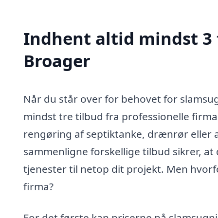
Indhent altid mindst 3
Broager
Når du står over for behovet for slamsug
mindst tre tilbud fra professionelle fir
rengøring af septiktanke, drænrør eller 
sammenligne forskellige tilbud sikrer, a
tjenester til netop dit projekt. Men hvor
firma?
For det første kan priserne på slamsugni