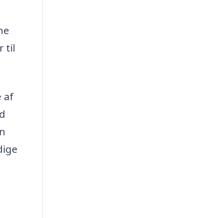
ne
 til
 af
ed
en
dige