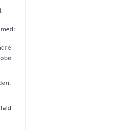
.
e med:
ndre
 løbe
den.
fald