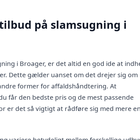
 tilbud på slamsugning i
ning i Broager, er det altid en god ide at ind
maer. Dette gælder uanset om det drejer sig om
andre former for affaldshåndtering. At
t du får den bedste pris og de mest passende
for er det så vigtigt at rådføre sig med mere e
ng variere betydeligt mellem forskellige udby