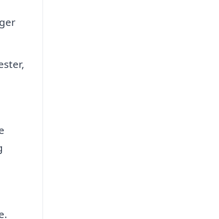
nger
ester,
e
g
e.