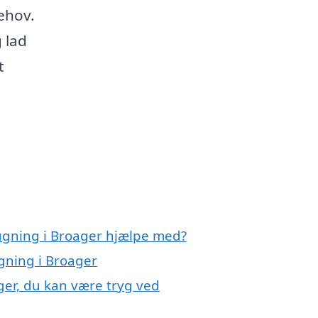
behov.
 lad
t
ugning i Broager hjælpe med?
gning i Broager
ger, du kan være tryg ved