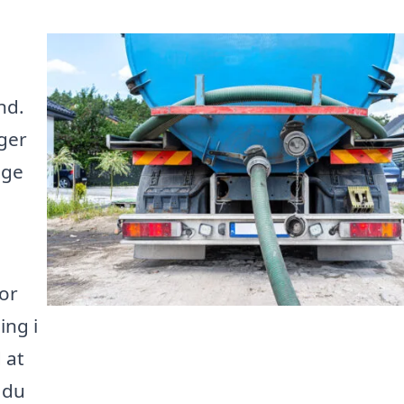
nd.
ger
lge
or
ing i
 at
å du