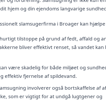
 dit hjem og din ejendoms langvarige sundhed
essionelt slamsugerfirma i Broager kan hjælp
urtigt tilstoppe på grund af fedt, affald og a
akkerne bliver effektivt renset, så vandet kan
an være skadelig for både miljøet og sundhe
 effektiv fjernelse af spildevand.
lamsugning involverer også bortskaffelse af af
e, som er vigtigt for at undgå lugtgener og