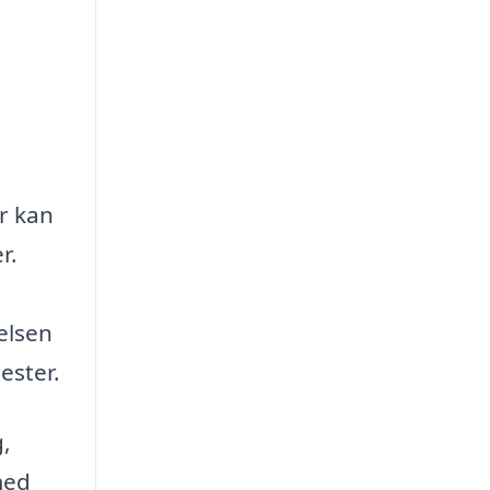
r kan
r.
elsen
ester.
g,
med