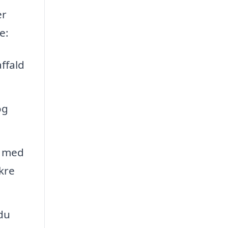
er
e:
ffald
og
e med
kre
du