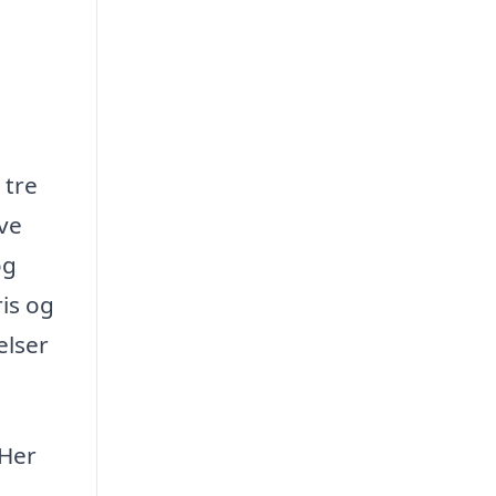
 tre
ave
og
ris og
elser
 Her