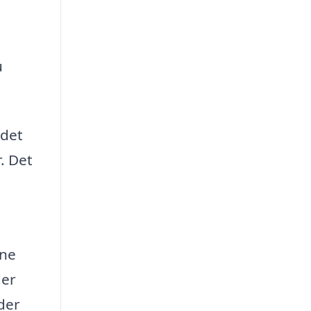
u
jdet
. Det
rne
der
der