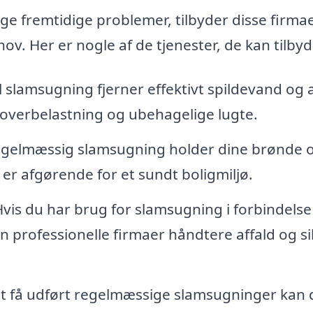
gge fremtidige problemer, tilbyder disse firma
. Her er nogle af de tjenester, de kan tilbyd
 slamsugning fjerner effektivt spildevand og a
r overbelastning og ubehagelige lugte.
gelmæssig slamsugning holder dine brønde 
 er afgørende for et sundt boligmiljø.
vis du har brug for slamsugning i forbindels
n professionelle firmaer håndtere affald og si
t få udført regelmæssige slamsugninger kan 