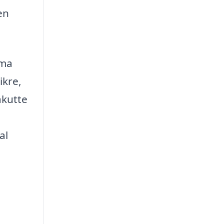
en
rma
ikre,
akutte
al