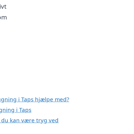
ivt
 om
ugning i Taps hjælpe med?
gning i Taps
, du kan være tryg ved