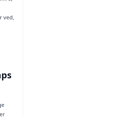
r ved,
aps
ge
er