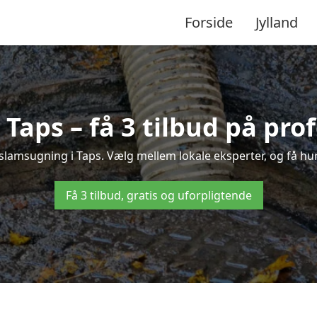
Forside
Jylland
Taps – få 3 tilbud på pro
slamsugning i Taps. Vælg mellem lokale eksperter, og få hurti
Få 3 tilbud, gratis og uforpligtende