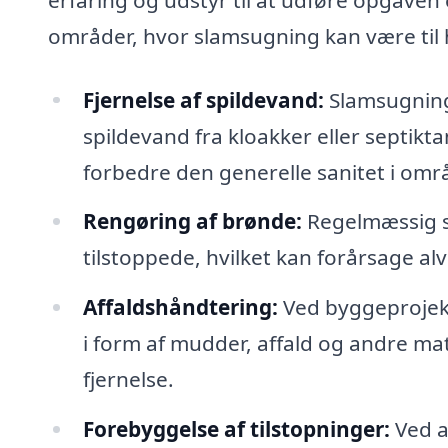
områder, hvor slamsugning kan være til 
Fjernelse af spildevand:
Slamsugning 
spildevand fra kloakker eller septik
forbedre den generelle sanitet i omr
Rengøring af brønde:
Regelmæssig sl
tilstoppede, hvilket kan forårsage al
Affaldshåndtering:
Ved byggeprojekte
i form af mudder, affald og andre mate
fjernelse.
Forebyggelse af tilstopninger:
Ved a