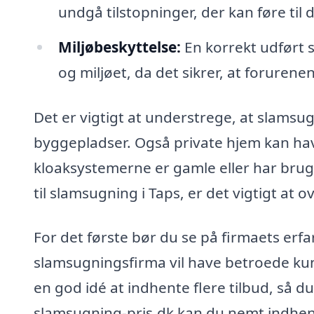
undgå tilstopninger, der kan føre til
Miljøbeskyttelse:
En korrekt udført 
og miljøet, da det sikrer, at forurenen
Det er vigtigt at understrege, at slamsug
byggepladser. Også private hjem kan hav
kloaksystemerne er gamle eller har brug 
til slamsugning i Taps, er det vigtigt at 
For det første bør du se på firmaets erfa
slamsugningsfirma vil have betroede ku
en god idé at indhente flere tilbud, så 
slamsugning-pris.dk kan du nemt indhente 