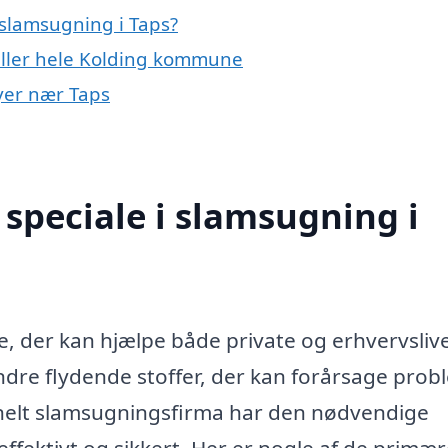
slamsugning i Taps?
eller hele Kolding kommune
byer nær Taps
speciale i slamsugning i
ce, der kan hjælpe både private og erhvervsliv
ndre flydende stoffer, der kan forårsage prob
ionelt slamsugningsfirma har den nødvendige
effektivt og sikkert. Her er nogle af de primæ