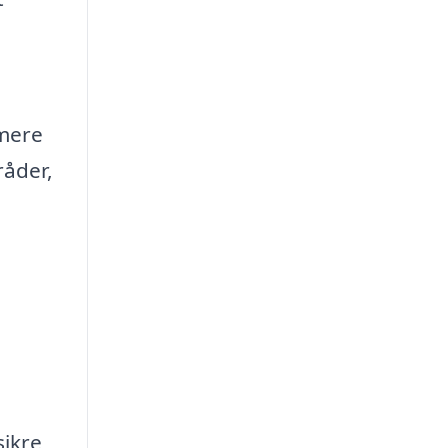
 mere
råder,
ikre,