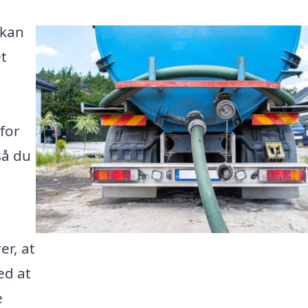
 kan
t
for
så du
er, at
ed at
e