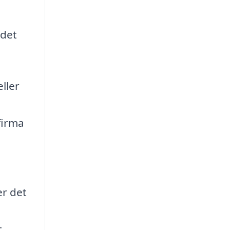
ndet
ller
firma
r det
t