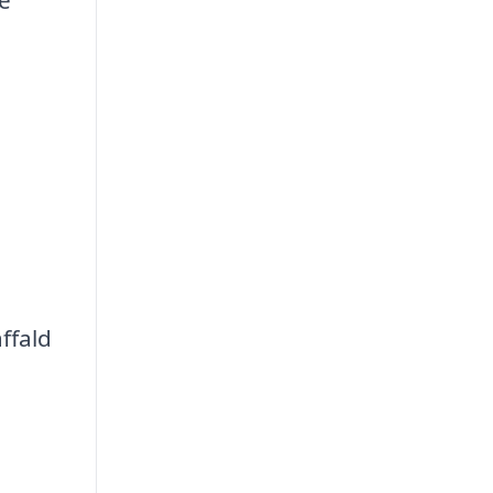
e
ffald