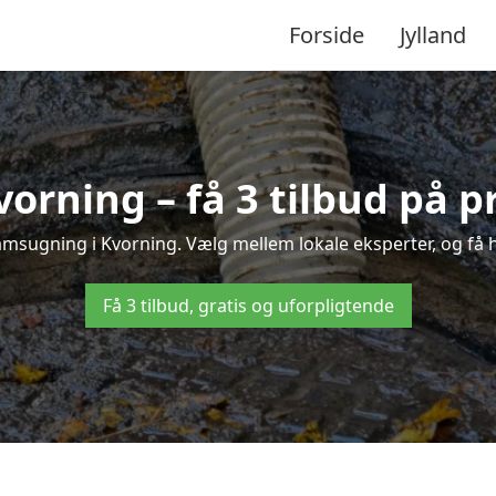
Forside
Jylland
orning – få 3 tilbud på p
amsugning i Kvorning. Vælg mellem lokale eksperter, og få hur
Få 3 tilbud, gratis og uforpligtende