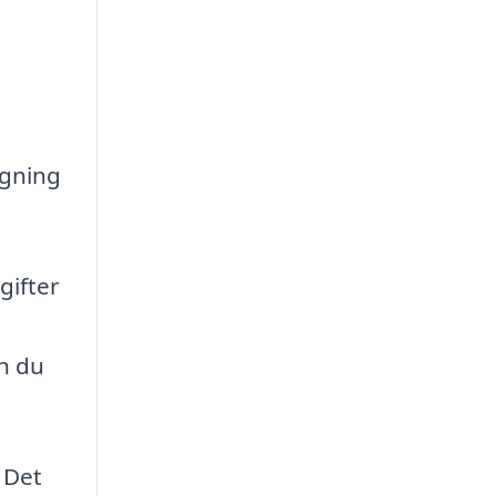
ugning
gifter
n du
 Det