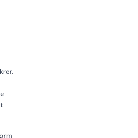
krer,
ke
rt
form