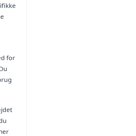
ifikke
de
ed for
 Du
brug
ejdet
 du
emer