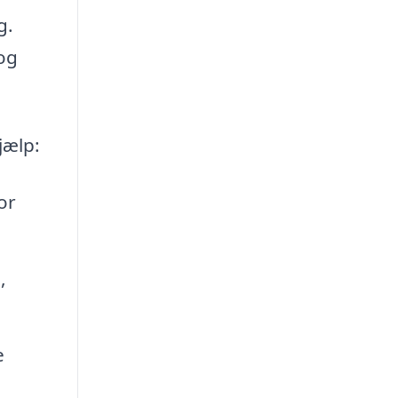
g.
 og
jælp:
or
,
e