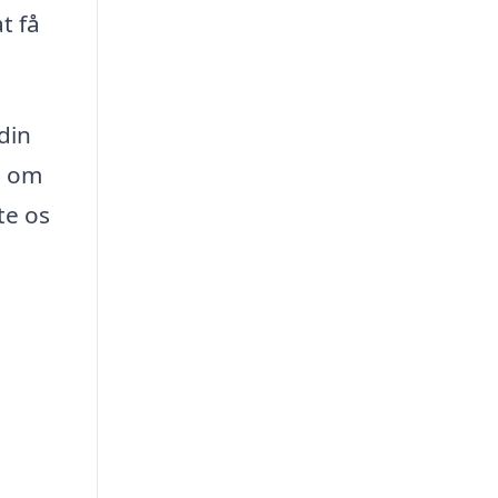
t få
din
e om
te os