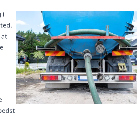
 i
sted.
 at
pe
e
bedst