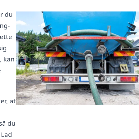
er du
ing-
rette
sig
, kan
e
er, at
s
så du
. Lad