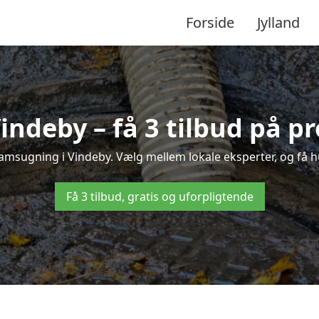
Forside
Jylland
indeby – få 3 tilbud på pr
lamsugning i Vindeby. Vælg mellem lokale eksperter, og få hurt
Få 3 tilbud, gratis og uforpligtende