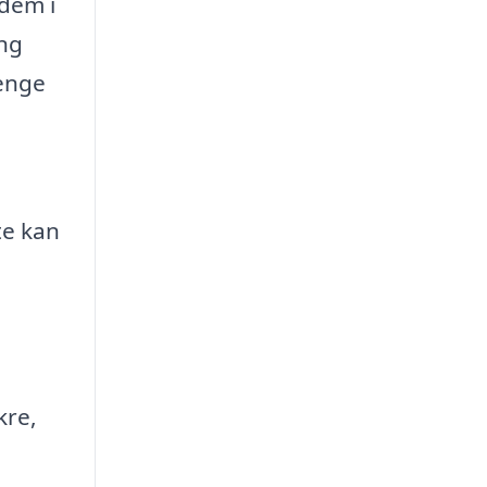
dem i
ing
penge
te kan
kre,