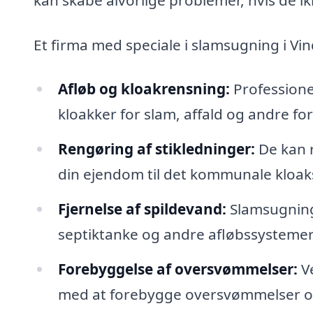
Et firma med speciale i slamsugning i V
Afløb og kloakrensning:
Professionel
kloakker for slam, affald og andre fo
Rengøring af stikledninger:
De kan r
din ejendom til det kommunale kloa
Fjernelse af spildevand:
Slamsugning 
septiktanke og andre afløbssystemer f
Forebyggelse af oversvømmelser:
Ve
med at forebygge oversvømmelser og 