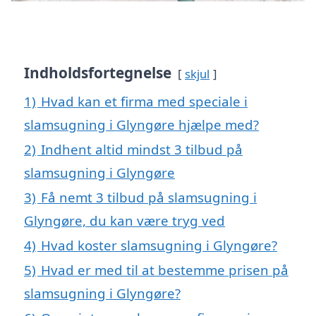
Indholdsfortegnelse
skjul
1)
Hvad kan et firma med speciale i
slamsugning i Glyngøre hjælpe med?
2)
Indhent altid mindst 3 tilbud på
slamsugning i Glyngøre
3)
Få nemt 3 tilbud på slamsugning i
Glyngøre, du kan være tryg ved
4)
Hvad koster slamsugning i Glyngøre?
5)
Hvad er med til at bestemme prisen på
slamsugning i Glyngøre?