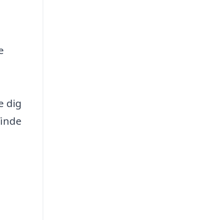
e
e dig
finde