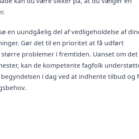
måde kan du være sikker på, at du vælger en
r.
sø en uundgåelig del af vedligeholdelse af din
ger. Gør det til en prioritet at få udført
større problemer i fremtiden. Uanset om det
enester, kan de kompetente fagfolk understøtt
g begyndelsen i dag ved at indhente tilbud og 
ngsbehov.