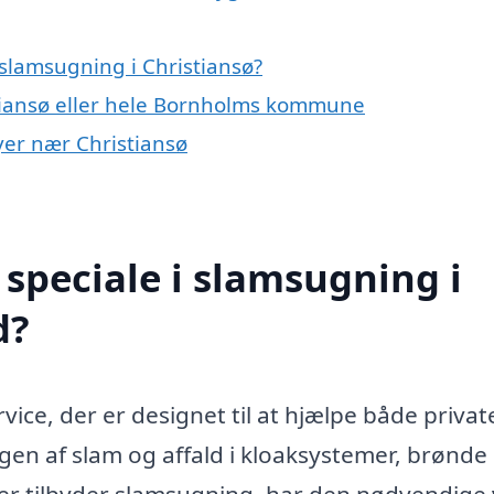
slamsugning i Christiansø?
stiansø eller hele Bornholms kommune
yer nær Christiansø
speciale i slamsugning i
d?
vice, der er designet til at hjælpe både privat
en af slam og affald i kloaksystemer, brønde
der tilbyder slamsugning, har den nødvendige