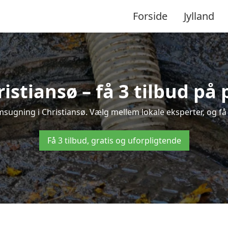
Forside
Jylland
istiansø – få 3 tilbud på 
msugning i Christiansø. Vælg mellem lokale eksperter, og få hu
Få 3 tilbud, gratis og uforpligtende