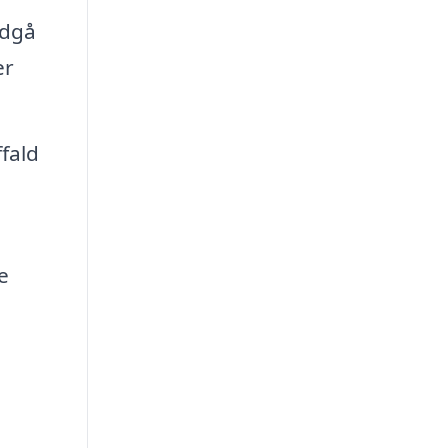
ndgå
er
fald
e