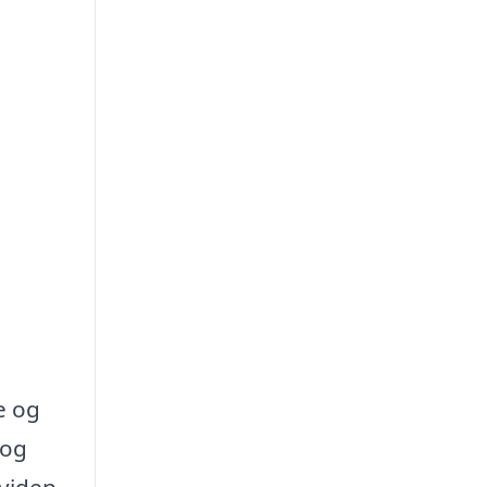
e og
 og
 viden