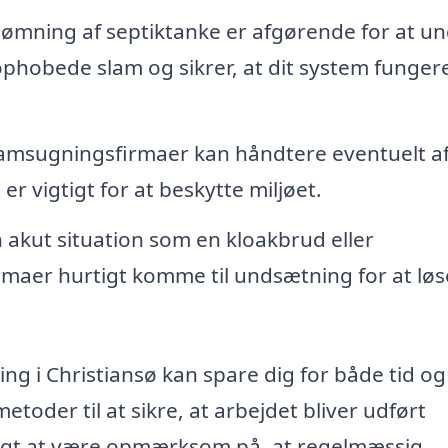
mning af septiktanke er afgørende for at u
phobede slam og sikrer, at dit system funger
lamsugningsfirmaer kan håndtere eventuelt af
 er vigtigt for at beskytte miljøet.
n akut situation som en kloakbrud eller
aer hurtigt komme til undsætning for at løs
ing i Christiansø kan spare dig for både tid og
toder til at sikre, at arbejdet bliver udført
gtigt at være opmærksom på, at regelmæssig