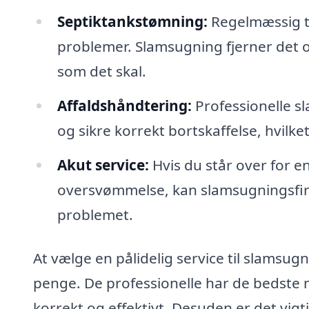
Septiktankstømning:
Regelmæssig tø
problemer. Slamsugning fjerner det o
som det skal.
Affaldshåndtering:
Professionelle s
og sikre korrekt bortskaffelse, hvilket
Akut service:
Hvis du står over for e
oversvømmelse, kan slamsugningsfirm
problemet.
At vælge en pålidelig service til slamsugn
penge. De professionelle har de bedste me
korrekt og effektivt. Desuden er det vi