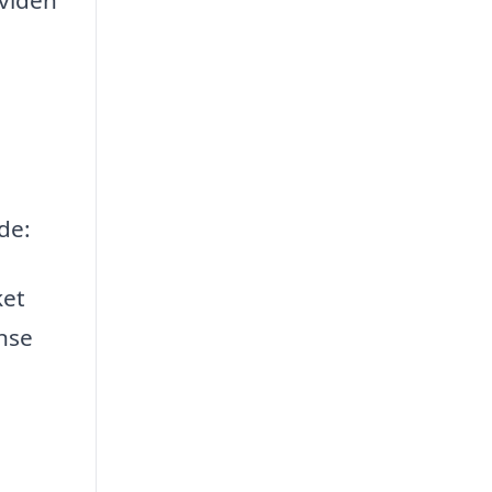
de:
ket
nse