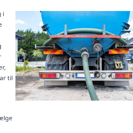
 i
e
g
r
r,
r til
vælge