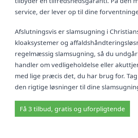
tilbyder en tilfredshedsgaranti. På den 
service, der lever op til dine forventninge
Afslutningsvis er slamsugning i Christian
kloaksystemer og affaldshåndteringsløsnin
regelmæssig slamsugning, så du undgår 
handler om vedligeholdelse eller akuttj
med lige præcis det, du har brug for. Ta
den rigtige løsninger til dine slamsugni
Få 3 tilbud, gratis og uforpligtende