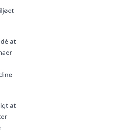
ljøet
idé at
rmaer
 dine
igt at
ter
e