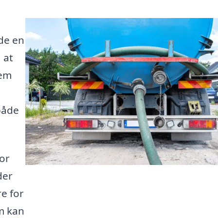
nde en
 at
tem
både
or
der
re for
m kan