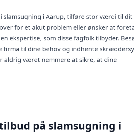
g i slamsugning i Aarup, tilføre stor værdi til di
over for et akut problem eller ønsker at foret
en ekspertise, som disse fagfolk tilbyder. Bes
te firma til dine behov og indhente skrædders
har aldrig været nemmere at sikre, at dine
 tilbud på slamsugning i