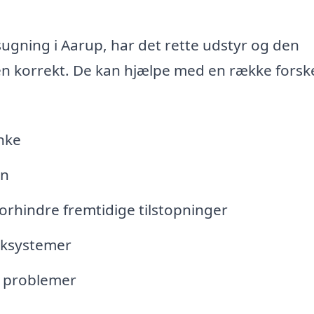
sugning i Aarup, har det rette udstyr og den
en korrekt. De kan hjælpe med en række forske
anke
æn
forhindre fremtidige tilstopninger
oaksystemer
e problemer