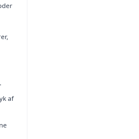
oder
er,
.
yk af
ine