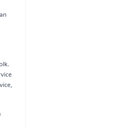
kan
olk.
rvice
vice,
n