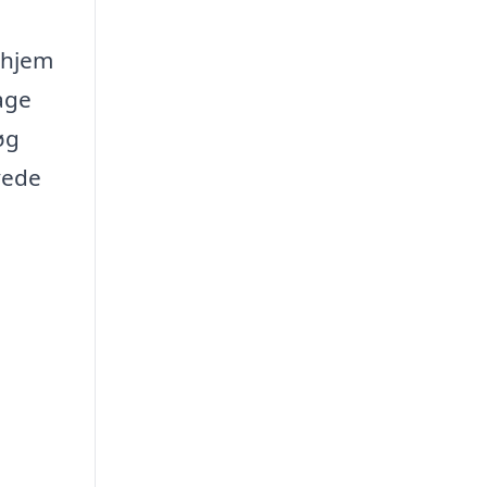
t hjem
age
øg
yede