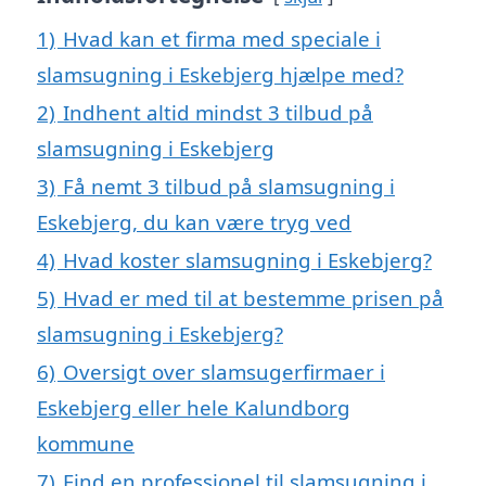
1)
Hvad kan et firma med speciale i
slamsugning i Eskebjerg hjælpe med?
2)
Indhent altid mindst 3 tilbud på
slamsugning i Eskebjerg
3)
Få nemt 3 tilbud på slamsugning i
Eskebjerg, du kan være tryg ved
4)
Hvad koster slamsugning i Eskebjerg?
5)
Hvad er med til at bestemme prisen på
slamsugning i Eskebjerg?
6)
Oversigt over slamsugerfirmaer i
Eskebjerg eller hele Kalundborg
kommune
7)
Find en professionel til slamsugning i