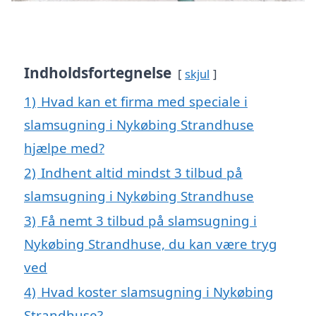
Indholdsfortegnelse
skjul
1)
Hvad kan et firma med speciale i
slamsugning i Nykøbing Strandhuse
hjælpe med?
2)
Indhent altid mindst 3 tilbud på
slamsugning i Nykøbing Strandhuse
3)
Få nemt 3 tilbud på slamsugning i
Nykøbing Strandhuse, du kan være tryg
ved
4)
Hvad koster slamsugning i Nykøbing
Strandhuse?