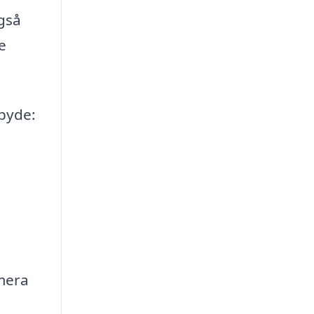
også
e
lbyde:
amera