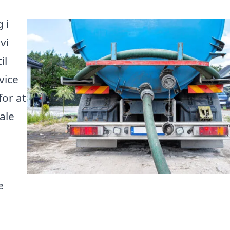
 i
vi
il
vice
for at
ale
e