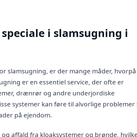
speciale i slamsugning i
for slamsugning, er der mange måder, hvorpå
ugning er en essentiel service, der ofte er
temer, drænrør og andre underjordiske
 disse systemer kan føre til alvorlige probleme
ader på ejendom.
og affald fra kloaksystemer og brønde, hvilk