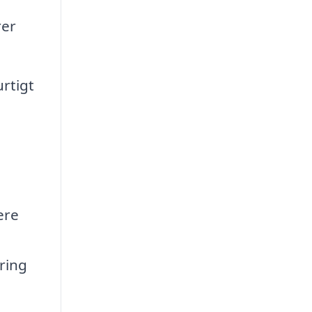
rer
rtigt
ere
ring