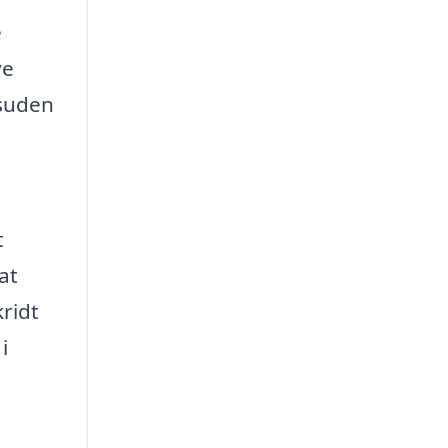
e
ve
esuden
t
at
kridt
i