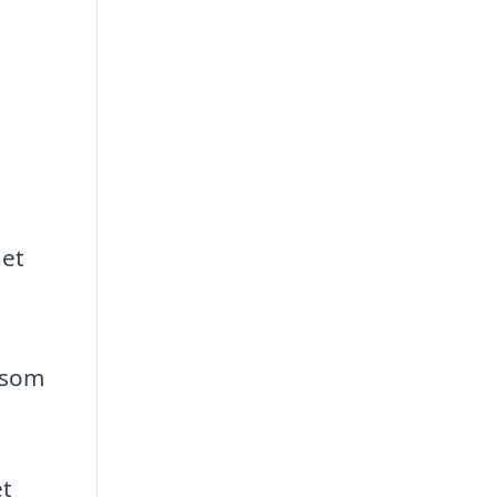
 et
r som
et