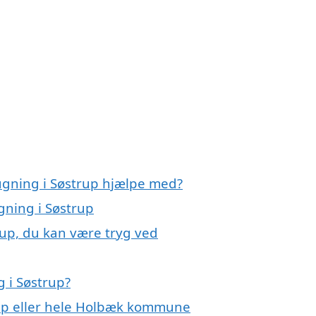
ugning i Søstrup hjælpe med?
gning i Søstrup
rup, du kan være tryg ved
 i Søstrup?
rup eller hele Holbæk kommune