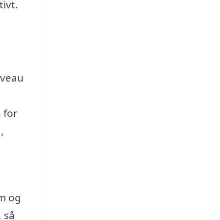
ivt.
niveau
 for
,
em og
 så