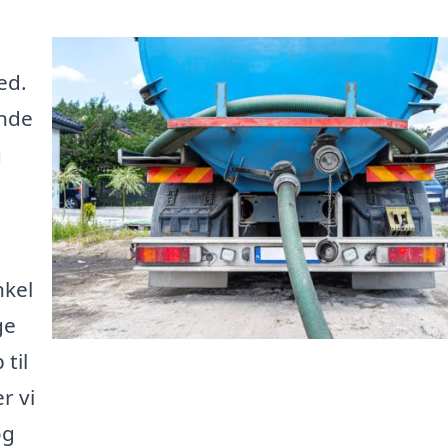
ed.
inde
u
nkel
ge
til
r vi
og