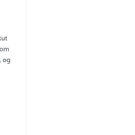
kut
 som
, og