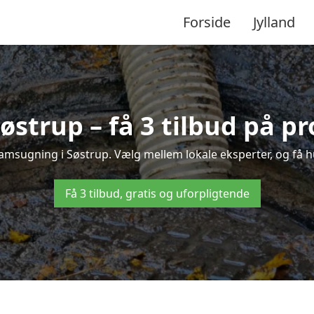
Forside
Jylland
østrup – få 3 tilbud på pr
lamsugning i Søstrup. Vælg mellem lokale eksperter, og få hurt
Få 3 tilbud, gratis og uforpligtende