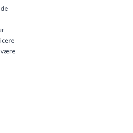
nde
er
ficere
n være