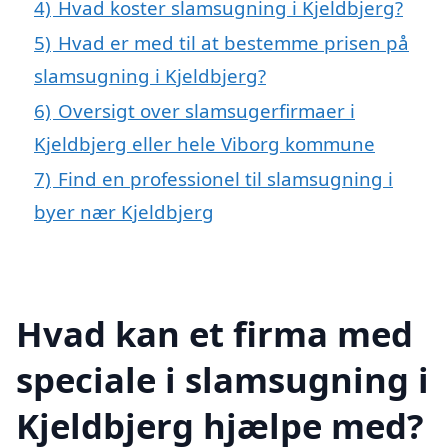
4)
Hvad koster slamsugning i Kjeldbjerg?
5)
Hvad er med til at bestemme prisen på
slamsugning i Kjeldbjerg?
6)
Oversigt over slamsugerfirmaer i
Kjeldbjerg eller hele Viborg kommune
7)
Find en professionel til slamsugning i
byer nær Kjeldbjerg
Hvad kan et firma med
speciale i slamsugning i
Kjeldbjerg hjælpe med?