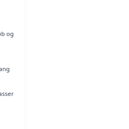
øb og
gang
asser