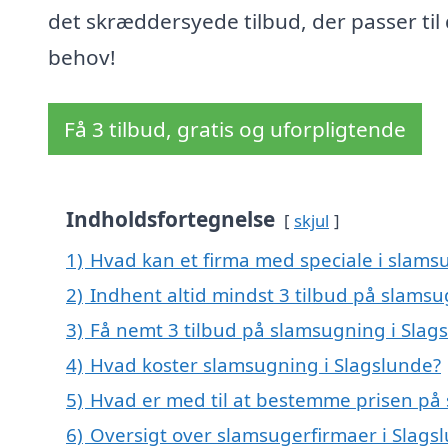
det skræddersyede tilbud, der passer til
behov!
Få 3 tilbud, gratis og uforpligtende
Indholdsfortegnelse
skjul
1)
Hvad kan et firma med speciale i slams
2)
Indhent altid mindst 3 tilbud på slamsu
3)
Få nemt 3 tilbud på slamsugning i Slag
4)
Hvad koster slamsugning i Slagslunde?
5)
Hvad er med til at bestemme prisen på
6)
Oversigt over slamsugerfirmaer i Slag