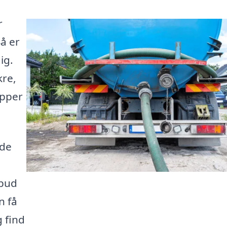
r
Så er
ig.
kre,
ipper
 de
lbud
n få
g find