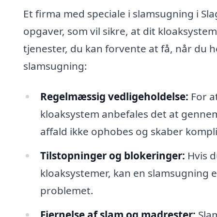
Et firma med speciale i slamsugning i Sl
opgaver, som vil sikre, at dit kloaksyste
tjenester, du kan forvente at få, når du 
slamsugning:
Regelmæssig vedligeholdelse:
For at
kloaksystem anbefales det at gennem
affald ikke ophobes og skaber kompli
Tilstopninger og blokeringer:
Hvis du
kloaksystemer, kan en slamsugning ef
problemet.
Fjernelse af slam og madrester:
Slam