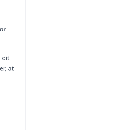
for
 dit
r, at