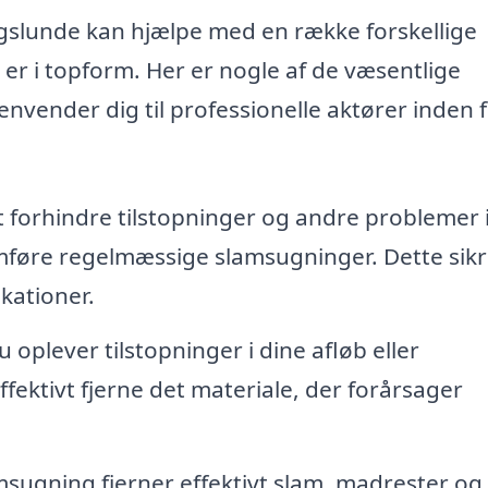
agslunde kan hjælpe med en række forskellige
m er i topform. Her er nogle af de væsentlige
henvender dig til professionelle aktører inden 
 forhindre tilstopninger og andre problemer i
føre regelmæssige slamsugninger. Dette sikre
kationer.
 oplever tilstopninger i dine afløb eller
fektivt fjerne det materiale, der forårsager
sugning fjerner effektivt slam, madrester og