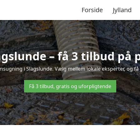
Forside
Jylland
gslunde – få 3 tilbud på 
msugning i Slagslunde. Vælg mellem lokale eksperter, og få hu
Få 3 tilbud, gratis og uforpligtende