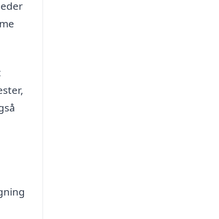
leder
isme
t
ster,
også
ugning