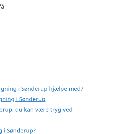
få
sugning i Sønderup hjælpe med?
ugning i Sønderup
erup, du kan være tryg ved
 i Sønderup?