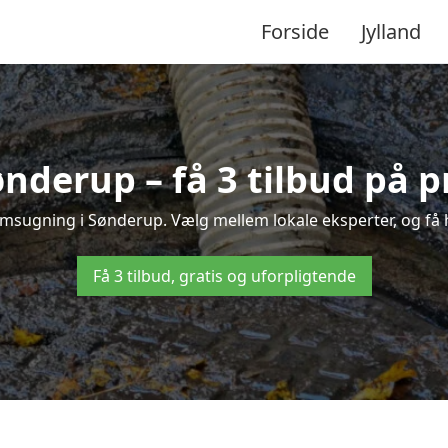
Forside
Jylland
nderup – få 3 tilbud på p
amsugning i Sønderup. Vælg mellem lokale eksperter, og få hur
Få 3 tilbud, gratis og uforpligtende