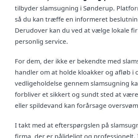
tilbyder slamsugning i Sønderup. Platform
så du kan træffe en informeret beslutni
Derudover kan du ved at vælge lokale fi
personlig service.
For dem, der ikke er bekendte med slamsu
handler om at holde kloakker og afløb i o
vedligeholdelse gennem slamsugning kan 
forbliver et sikkert og sundt sted at vær
eller spildevand kan forårsage oversvøm
I takt med at efterspørgslen på slamsugni
firma, der er pålideligt og professionelt.