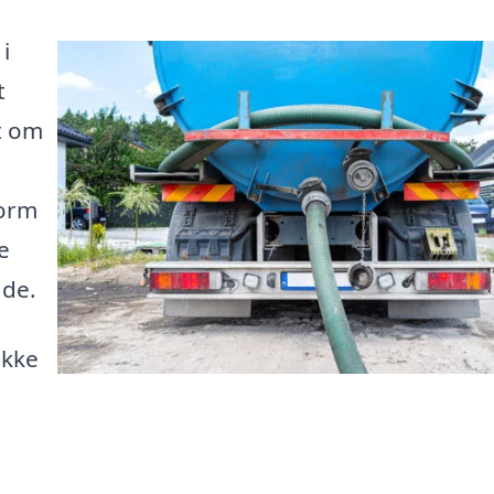
i
t
et om
form
e
åde.
ikke