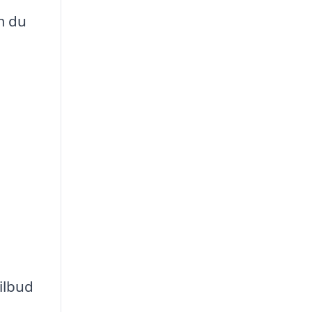
m du
ilbud