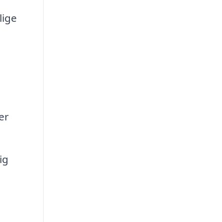
lige
er
ig