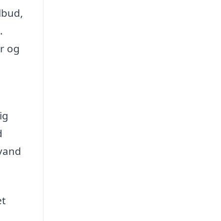
lbud,
.
r og
ig
d
nvand
et