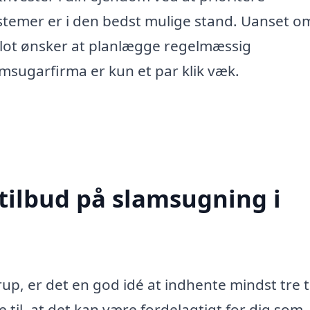
ystemer er i den bedst mulige stand. Uanset o
 blot ønsker at planlægge regelmæssig
amsugarfirma er kun et par klik væk.
 tilbud på slamsugning i
p, er det en god idé at indhente mindst tre t
de til, at det kan være fordelagtigt for dig som