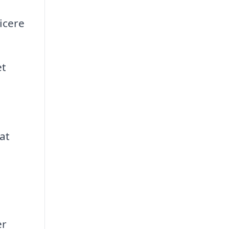
icere
et
at
er