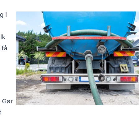
g i
lk
 få
. Gør
d