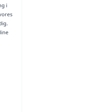
g i
 vores
dig.
dine