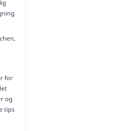
lig
gning
nchen,
r for
det
er og
e tips