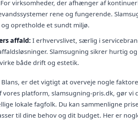
For virksomheder, der afhænger af kontinuer
ildevandssystemer rene og fungerende. Slamsu
 og opretholde et sundt miljø.
rs affald:
I erhvervslivet, særlig i servicebra
affaldsløsninger. Slamsugning sikrer hurtig og
åvirke både drift og estetik.
Blans, er det vigtigt at overveje nogle faktore
f vores platform, slamsugning-pris.dk, gør vi 
ellige lokale fagfolk. Du kan sammenligne pris
asser til dine behov og dit budget. Her er nogl