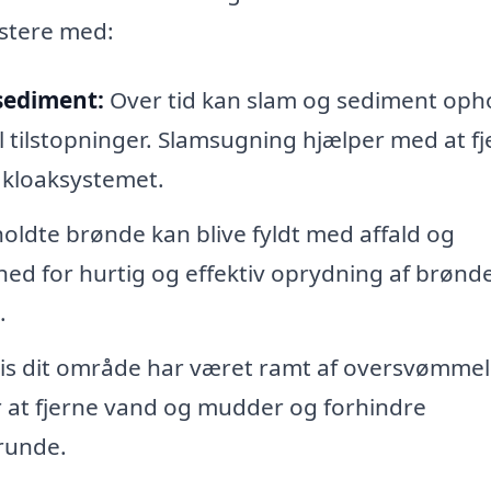
istere med:
sediment:
Over tid kan slam og sediment op
til tilstopninger. Slamsugning hjælper med at f
i kloaksystemet.
holdte brønde kan blive fyldt med affald og
ed for hurtig og effektiv oprydning af brønde
.
is dit område har været ramt af oversvømmel
 at fjerne vand og mudder og forhindre
runde.