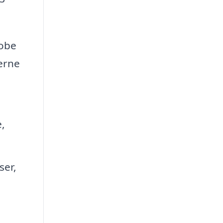
hobe
jerne
,
ser,