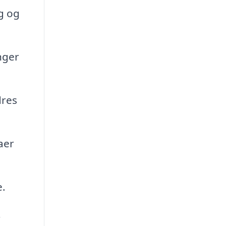
g og
nger
dres
aer
e.
r