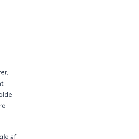
er,
at
holde
re
gle af